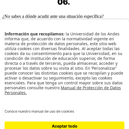
06.
¿No sabes a dónde acudir ante una situación específica?
Contáctanos
Cra. 1 No. 18a - 12
Ed. Pedro Navas RGA oficina 201F
Bogotá, Colombia
Cód. Postal: 111711
+57 (601) 339 49 49
ext. 5300
Enlaces Rápidos
Consultorio Jurídico
Decanatura de Estudiantes
Ombudsperson
Protocolo MAAD
Secretaria General
Centro de Atención Psicológica (CAP)
Normatividad Institucional
Transparencia y acceso a información pública