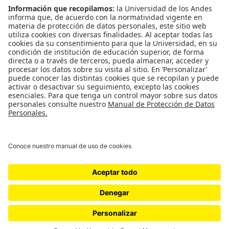
Cra. 1 No. 18a - 12
Ed. Pedro Navas RGA oficina 201F
Bogotá, Colombia
Cód. Postal: 111711
+57 (601) 339 49 49
ext. 5300
Enlaces Rápidos
Consultorio Jurídico
Decanatura de Estudiantes
Ombudsperson
Protocolo MAAD
Secretaria General
Centro de Atención Psicológica (CAP)
Normatividad Institucional
Transparencia y acceso a información pública
Uso de datos personales
Universidad de los Andes | Vigilada Mineducación Reconocimiento como Universidad: Decreto 1297 del 30 de
mayo de 1964. Reconocimiento personería jurídica: Resolución 28 del 23 de febrero de 1949 Minjusticia.