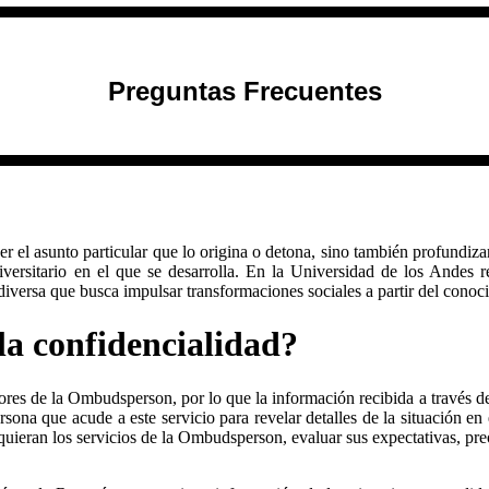
Preguntas Frecuentes
?
er el asunto
particular
que lo origina o detona, sino
también profundizar 
versitario
en el que se desarrolla
. En l
a Universidad de los Andes r
diversa que busca impulsar transformaciones sociales
a partir del conoc
a confidencialidad?
tores de la Ombudsperson, por lo que la información recibida a través d
persona que acude a este servicio para revelar detalles de la situación 
quieran los servicios de la Ombudsperson, evaluar sus expectativas, pr