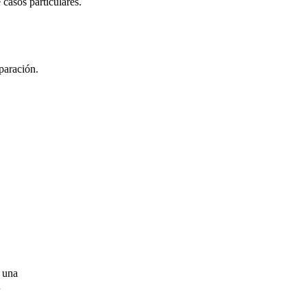
 casos particulares.
paración.
e una
n